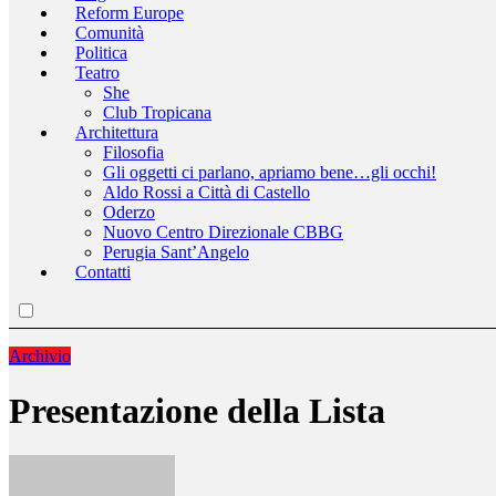
Reform Europe
Comunità
Politica
Teatro
She
Club Tropicana
Architettura
Filosofia
Gli oggetti ci parlano, apriamo bene…gli occhi!
Aldo Rossi a Città di Castello
Oderzo
Nuovo Centro Direzionale CBBG
Perugia Sant’Angelo
Contatti
Archivio
Presentazione della Lista