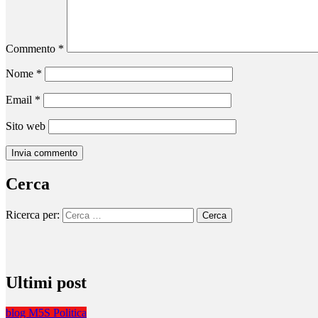
Commento
*
Nome
*
Email
*
Sito web
Cerca
Ricerca per:
Ultimi post
blog
M5S
Politica