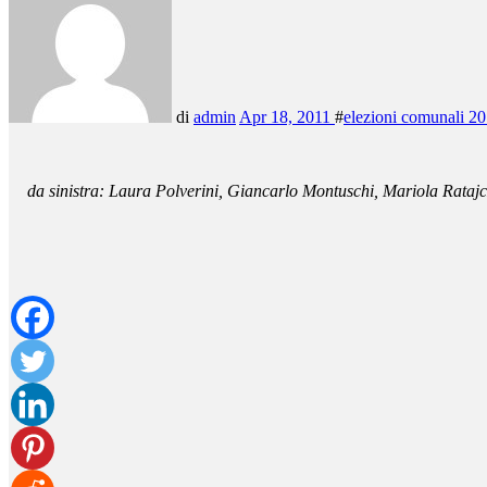
di
admin
Apr 18, 2011
#
elezioni comunali 2
da sinistra: Laura Polverini, Giancarlo Montuschi, Mariola Ratajc