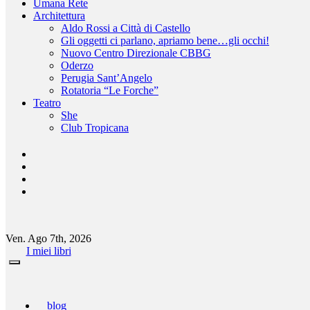
Umana Rete
Architettura
Aldo Rossi a Città di Castello
Gli oggetti ci parlano, apriamo bene…gli occhi!
Nuovo Centro Direzionale CBBG
Oderzo
Perugia Sant’Angelo
Rotatoria “Le Forche”
Teatro
She
Club Tropicana
Ven. Ago 7th, 2026
I miei libri
blog