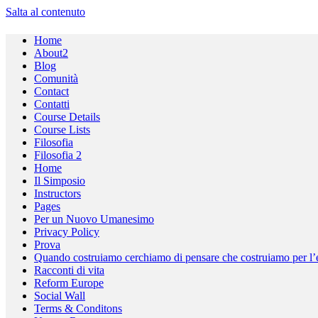
Salta al contenuto
Home
About2
Blog
Comunità
Contact
Contatti
Course Details
Course Lists
Filosofia
Filosofia 2
Home
Il Simposio
Instructors
Pages
Per un Nuovo Umanesimo
Privacy Policy
Prova
Quando costruiamo cerchiamo di pensare che costruiamo per l’e
Racconti di vita
Reform Europe
Social Wall
Terms & Conditons