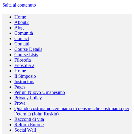
Salta al contenuto
Home
About2
Blog
Comunità
Contact
Contatti
Course Details
Course Lists
Filosofia
Filosofia 2
Home
Il Simposio
Instructors
Pages
Per un Nuovo Umanesimo
Privacy Policy
Prova
Quando costruiamo cerchiamo di pensare che costruiamo per
l’eternità (John Ruskin)
Racconti di vita
Reform Europe
Social Wall