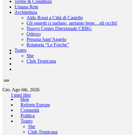
Terms & Conditons
Umana Rete
Architettura
Aldo Rossi a Città di Castello
Gli oggetti ci parlano, apriamo bene…gli occhi!
Nuovo Centro Direzionale CBBG
Oderzo
Perugia Sant’Angelo
Rotatoria “Le Forche”
Teatro
She
Club Tropicana
Gio. Ago 6th, 2026
I miei libri
blog
Reform Europe
Comunità
Politica
Teatro
She
Club Tropicana